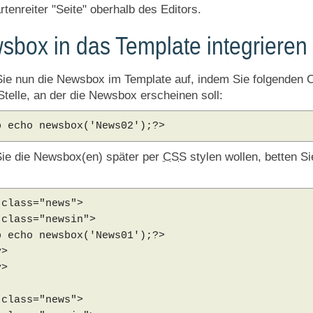
tenreiter "Seite" oberhalb des Editors.
sbox in das Template integrieren
ie nun die Newsbox im Template auf, indem Sie folgenden C
Stelle, an der die Newsbox erscheinen soll:
p echo newsbox('News02');?>
ie die Newsbox(en) später per
CSS
stylen wollen, betten S
 class="news">
 class="newsin">
p echo newsbox('News01');?>
v>
v>
 class="news">