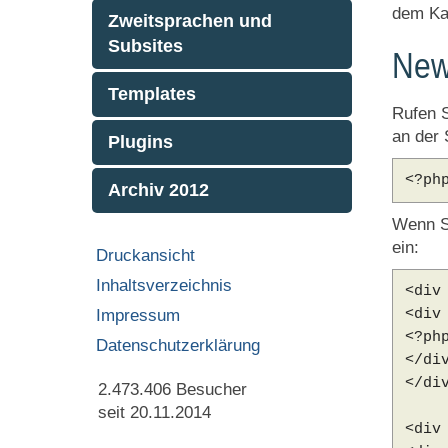
dem Kar
Zweitsprachen und
Subsites
New
Templates
Rufen S
an der 
Plugins
<?ph
Archiv 2012
Wenn S
ein:
Druckansicht
Inhaltsverzeichnis
<div
Impressum
<div
<?ph
Datenschutzerklärung
</di
</di
2.473.406
Besucher
seit 20.11.2014
<div