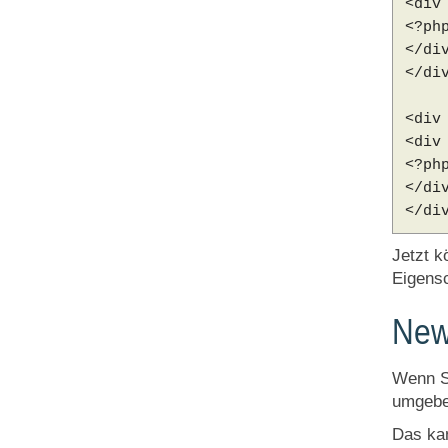
<div
<?ph
</di
</di
<div
<div
<?ph
</di
</di
Jetzt k
Eigensc
New
Wenn S
umgebe
Das kan