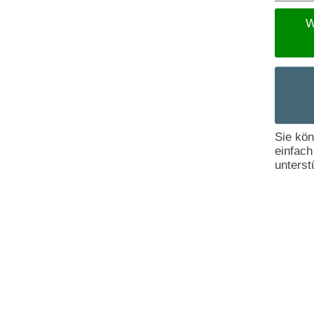
W
Sie kö
einfach
unterst