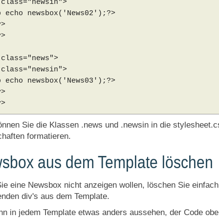
 class="newsin">
p echo newsbox('News02');?>
v>
v>
 class="news">
 class="newsin">
p echo newsbox('News03');?>
v>
v>
önnen Sie die Klassen .news und .newsin in die stylesheet.
haften formatieren.
sbox aus dem Template löschen
ie eine Newsbox nicht anzeigen wollen, löschen Sie einfa
nden div's aus dem Template.
n in jedem Template etwas anders aussehen, der Code oben 