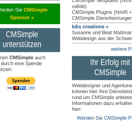
CMSimple Templates (html
valide)
erden Sie
CMSimple
CMSimple Plugins (html5 +
Sponsor »
CMSimple Dienstleistunge
b&s creations »
CMSimple
Susanne und Beat Mattma
Webdesign aus der Schwei
unterstützen
weitere P
nnen
CMSimple
auch
Ihr Erfolg mit
 durch eine Spende
ützen:
CMSimple
Webdesigner und Agenture
können hier Ihre Dienstlei
rund um CMSimple anbiete
Informationen dazu erhalte
hier:
Werden Sie CMSimple Pa