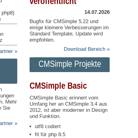
veröffentlicht
5
14.07.2026
 php8)
n
Bugfix für CMSimple 5.22 und
einige kleinere Verbesserungen im
Standard Template, Update wird
nn
empfohlen.
z
Download Bereich »
artner »
CMSimple Projekte
CMSimple Basic
n
stungen
CMSimple Basic erinnert vom
n. Mehr
Umfang her an CMSimple 3.4 aus
n Sie
2012, ist aber moderner in Design
und Funktion.
rtner »
utf8 codiert
fit für php 8.5