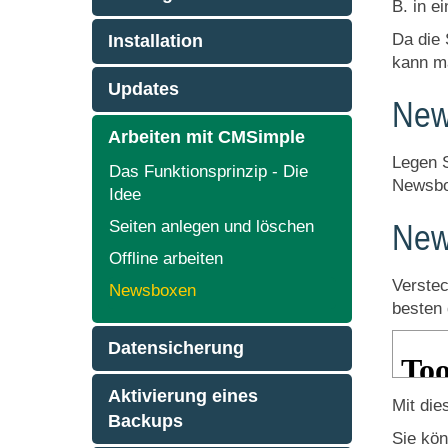
B. in e
Da die 
Installation
kann ma
Updates
New
Arbeiten mit CMSimple
Legen S
Das Funktionsprinzip - Die
Newsbox
Idee
Seiten anlegen und löschen
New
Offline arbeiten
Verstec
Newsboxen
besten 
Datensicherung
Aktivierung eines
Mit die
Backups
Sie kön