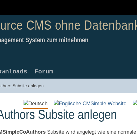
ource CMS ohne Datenban
Management System zum mitnehmen
ownloads
Forum
thors Subsite anlegen
uthors Subsite anlegen
MSimpleCoAuthors
Subsite wird angelegt wie eine normale