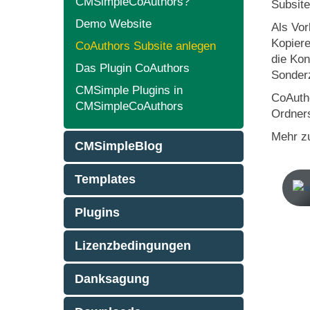
CMSimpleCoAuthors?
Subsite
Demo Website
Als Vor
Kopiere
CoAuthors Subsite anlegen
die Kon
Das Plugin CoAuthors
Sonderz
CMSimple Plugins in
CoAuth
CMSimpleCoAuthors
Ordners
Mehr zu
CMSimpleBlog
Templates
Plugins
Lizenzbedingungen
Danksagung