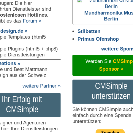
ugen: Die hier
hrten Dienstleister sind
Mundharmonika Mus
kostenlosen Hotlines
.
Berlin
ibt es das
Forum »
design.de »
Stilbetten
le Templates (html5
Primus Ofenshop
le Plugins (html5 + php8)
weitere Spon
le Dienstleistungen
Werden Sie
CMSimp
eations »
Sponsor »
e und Beat Mattmann
ign aus der Schweiz
CMSimple
weitere Partner »
unterstützen
Ihr Erfolg mit
CMSimple
Sie können CMSimple auc
einfach durch eine Spende
unterstützen:
igner und Agenturen
hier Ihre Dienstleistungen