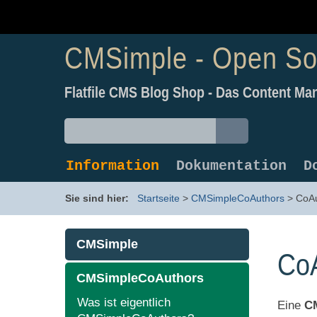
CMSimple - Open S
Flatfile CMS Blog Shop - Das Content 
Information
Dokumentation
D
Sie sind hier:
Startseite
>
CMSimpleCoAuthors
>
CoAu
CMSimple
CoA
CMSimpleCoAuthors
Was ist eigentlich
Eine
C