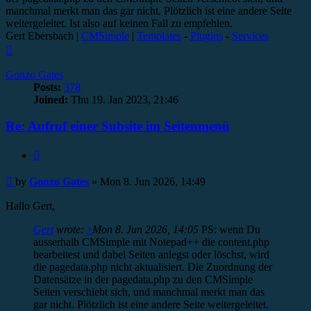
manchmal merkt man das gar nicht. Plötzlich ist eine andere Seite
weitergeleitet. Ist also auf keinen Fall zu empfehlen.
Gert Ebersbach |
CMSimple
|
Templates
-
Plugins
-
Services
Top
Gonzo Gates
Posts:
378
Joined:
Thu 19. Jan 2023, 21:46
Re: Aufruf einer Subsite im Seitenmenü
Quote
Post
by
Gonzo Gates
»
Mon 8. Jun 2026, 14:49
Hallo Gert,
Gert
wrote:
↑
Mon 8. Jun 2026, 14:05
PS: wenn Du
ausserhalb CMSimple mit Notepad++ die content.php
bearbeitest und dabei Seiten anlegst oder löschst, wird
die pagedata.php nicht aktualisiert. Die Zuordnung der
Datensätze in der pagedata.php zu den CMSimple
Seiten verschiebt sich, und manchmal merkt man das
gar nicht. Plötzlich ist eine andere Seite weitergeleitet.