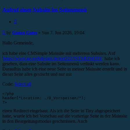
Aufruf einer Subsite im Seitenmenü
Quote
Post
by
Gonzo Gates
»
Sun 7. Jun 2026, 19:04
Hallo Gemeinde,
ich habe eine CMSimple Mainsite mit mehreren Subsites. Auf
'
https://www.ge-webdesign.de/test522/?STARTSEITE
' habe ich
gesehen, dass eine Subsite im Seitenmenü verlinkt werden kann.
Daraufhin habe ich eine neue Seite in meiner Mainsite erstellt und in
dieser Seite alles gesöscht und nur mit
Code:
Select all
<?php 

header("Location: ./0_Vorspeisen/");

?>
einen Redirect eingebaut. Als ich die Seite in Tiny abgespeichert
hatte, wurde ich bei Vorschau auf die vorherige Seite in der Mainsite
in den Beargeitungsmodus geschmissen. Auch