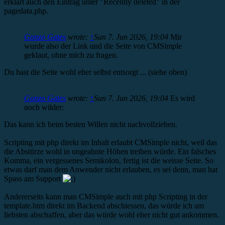
erklärt auch den Eintrag unter "Recently deleted" in der
pagedata.php.
Gonzo Gates
wrote:
↑
Sun 7. Jun 2026, 19:04
Mir
wurde also der Link und die Seite von CMSimple
geklaut, ohne mich zu fragen.
Du hast die Seite wohl eher selbst entsorgt ... (siehe oben)
Gonzo Gates
wrote:
↑
Sun 7. Jun 2026, 19:04
Es wird
noch wilder:
Das kann ich beim besten Willen nicht nachvollziehen.
Scripting mit php direkt im Inhalt erlaubt CMSimple nicht, weil das
die Abstürze wohl in ungeahnte Höhen treiben würde. Ein falsches
Komma, ein vergessenes Semikolon, fertig ist die weisse Seite. So
etwas darf man dem Anwender nicht erlauben, es sei denn, man hat
Spass am Support
Andererseits kann man CMSimple auch mit php Scripting in der
template.htm direkt im Backend abschiessen, das würde ich am
liebsten abschaffen, aber das würde wohl eher nicht gut ankommen.