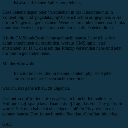
Ist also auf keinen Fall zu empfehlen.
Dass Seitenanlegen oder Verschieben in der Hierarchie nur in
'content.php' und 'pagedata.php' habe ich schon aufgegeben. Alles
nur im 'Pagemanager' machen! Wenn es um umbenennen von Links
ohne Sonderzeichen geht, dann editiere ich die Dateien direkt.
Als du CMSimpleBasic herausgebracht hattest, habe ich sofort
damit angefangen zu ergründen, woraus CMSimple 'jetzt'
entstanden ist. D.h., dass ich das Prinzip verstanden habe und jetzt
nur dumm gehandelt habe.
Mit der Wortwahl
Es wird noch wilder: in meiner 'content.php' steht jetzt
am Ende meiner letzten sichtbaren Seite
war ich, das gebe ich zu, zu ungenau.
Das mit 'script' in der 'init-xyz.js' war ich nicht. Ich hatte eine
Anfrage bzgl. span[class|id|name|style]-Tag, das von Tiny gelöscht
wurde. Seit dem habe ich eine eigene 'init' für Tiny, wie du mr
geraten hattest. Dort ist auch meine Standard-Schriftart hinterlegt.
Gruß