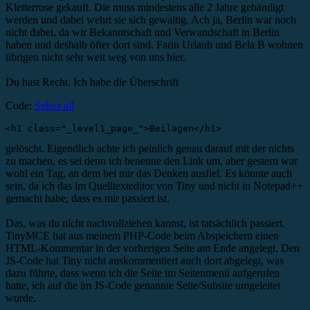
Kletterrose gekauft. Die muss mindestens alle 2 Jahre gebändigt
werden und dabei wehrt sie sich gewaltig. Ach ja, Berlin war noch
nicht dabei, da wir Bekanntschaft und Verwandschaft in Berlin
haben und deshalb öfter dort sind. Farin Urlaub und Bela B wohnen
übrigen nicht sehr weit weg von uns hier.
Du hast Recht. Ich habe die Überschrift
Code:
Select all
<h1 class="_level1_page_">Beilagen</h1>
gelöscht. Eigendlich achte ich peinlich genau darauf mit der nichts
zu machen, es sei denn ich benenne den Link um, aber gestern war
wohl ein Tag, an dem bei mir das Denken ausfiel. Es könnte auch
sein, da ich das im Quelltexteditor von Tiny und nicht in Notepad++
gemacht habe, dass es mir passiert ist.
Das, was du nicht nachvollziehen kannst, ist tatsächlich passiert.
TinyMCE hat aus meinem PHP-Code beim Abspeichern einen
HTML-Kommentar in der vorherigen Seite am Ende angelegt. Den
JS-Code hat Tiny nicht auskommentiert auch dort abgelegt, was
dazu führte, dass wenn ich die Seite im Seitenmenü aufgerufen
hatte, ich auf die im JS-Code genannte Seite/Subsite umgeleitet
wurde.