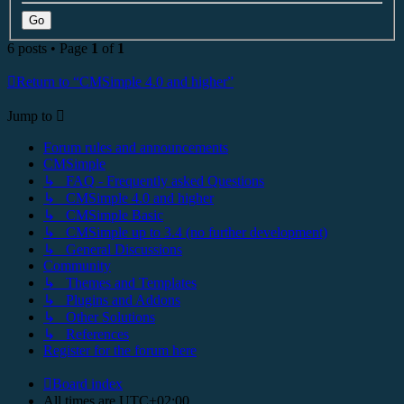
6 posts • Page
1
of
1
Return to “CMSimple 4.0 and higher”
Jump to
Forum rules and announcements
CMSimple
↳ FAQ - Frequently asked Questions
↳ CMSimple 4.0 and higher
↳ CMSimple Basic
↳ CMSimple up to 3.4 (no further development)
↳ General Discussions
Community
↳ Themes and Templates
↳ Plugins and Addons
↳ Other Solutions
↳ References
Register for the forum here
Board index
All times are
UTC+02:00