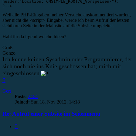
header("Location: CMSIMPLE_ROOT/0_Vorspeisen/");

?-->
Weil alle PHP-Eingaben meiner Versuche auskommentiert wurden,
aber nicht die <script>-Eingabe, werde ich beim Aufruf der letzten
sichtbaren Seite in der Mainsite auf die Subsite umgeleitet.
Habt ihr da irgend welche Ideen?
Gruß
Gonzo
Ich kenne keinen Sysadmin oder Programmierer, der
sich noch nie ins Knie geschossen hat; mich mit
eingeschlossen
Top
Gert
Posts:
2464
Joined:
Sun 18. Nov 2012, 14:18
Re: Aufruf einer Subsite im Seitenmenü
Quote