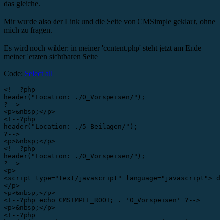
das gleiche.
Mir wurde also der Link und die Seite von CMSimple geklaut, ohne
mich zu fragen.
Es wird noch wilder: in meiner 'content.php' steht jetzt am Ende
meiner letzten sichtbaren Seite
Code:
Select all
<!--?php 

header("Location: ./0_Vorspeisen/");

?-->

<p>&nbsp;</p>

<!--?php 

header("Location: ./5_Beilagen/");

?-->

<p>&nbsp;</p>

<!--?php 

header("Location: ./0_Vorspeisen/");

?-->

<p>

<script type="text/javascript" language="javascript"> d
</p>

<p>&nbsp;</p>

<!--?php echo CMSIMPLE_ROOT; . '0_Vorspeisen' ?-->

<p>&nbsp;</p>

<!--?php 
