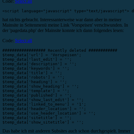
Code:
Select all
<script language="javascript" type="text/javascript"> d
hat nichts gebracht. Interessanterweise war dann aber in meiner
Mainsite in Seitenmenü meine Link 'Vorspeisen' verschwunden. In
der 'pagedata.php' der Mainsite konnte ich dann folgendes lesen:
Code:
Select all
################## Recently deleted ############

$temp_data['url'] = 'Vorspeisen';

$temp_data['last_edit'] = '';

$temp_data['description'] = '';

$temp_data['keywords'] = '';

$temp_data['title'] = '';

$temp_data['robots'] = '';

$temp_data['heading'] = '';

$temp_data['show_heading'] = '';

$temp_data['template'] = '';

$temp_data['published'] = '';

$temp_data['show_last_edit'] = '';

$temp_data['linked_to_menu'] = '1';

$temp_data['header_location'] = '';

$temp_data['use_header_location'] = '';

$temp_data['sitetitle'] = '';

$temp_data['show_sitetitle'] = '';
Das habe ich mit anderen Subsites auch schon durchgespielt. Immer