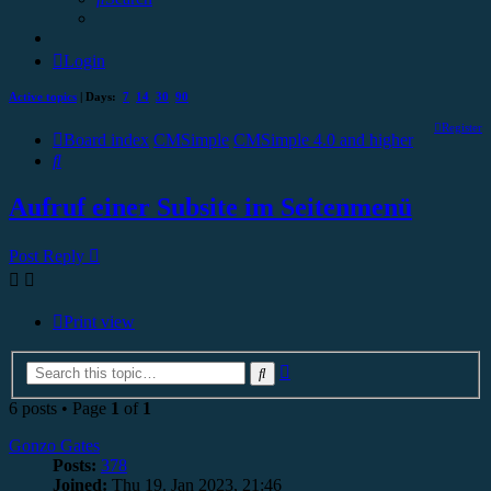
Login
Active topics
| Days:
7
14
30
90
Register
Board index
CMSimple
CMSimple 4.0 and higher
Search
Aufruf einer Subsite im Seitenmenü
Post Reply
Print view
Advanced
Search
search
6 posts • Page
1
of
1
Gonzo Gates
Posts:
378
Joined:
Thu 19. Jan 2023, 21:46