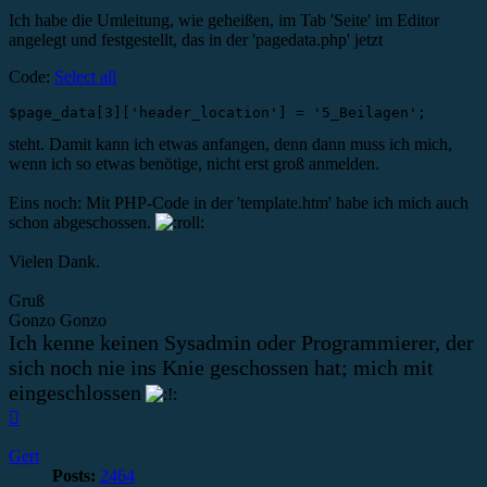
Ich habe die Umleitung, wie geheißen, im Tab 'Seite' im Editor
angelegt und festgestellt, das in der 'pagedata.php' jetzt
Code:
Select all
$page_data[3]['header_location'] = '5_Beilagen';
steht. Damit kann ich etwas anfangen, denn dann muss ich mich,
wenn ich so etwas benötige, nicht erst groß anmelden.
Eins noch: Mit PHP-Code in der 'template.htm' habe ich mich auch
schon abgeschossen.
Vielen Dank.
Gruß
Gonzo Gonzo
Ich kenne keinen Sysadmin oder Programmierer, der
sich noch nie ins Knie geschossen hat; mich mit
eingeschlossen
Top
Gert
Posts:
2464