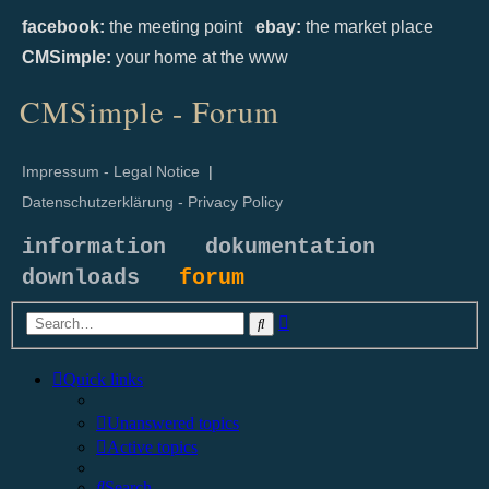
facebook:
the meeting point
ebay:
the market place
CMSimple:
your home at the www
CMSimple - Forum
Impressum - Legal Notice
|
Datenschutzerklärung - Privacy Policy
information
dokumentation
downloads
forum
Advanced
Search
search
Quick links
Unanswered topics
Active topics
Search