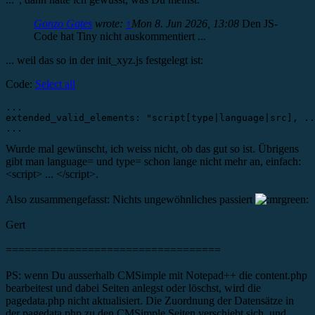
Gonzo Gates
wrote:
↑
Mon 8. Jun 2026, 13:08
Den JS-
Code hat Tiny nicht auskommentiert ...
... weil das so in der init_xyz.js festgelegt ist:
Code:
Select all
...

extended_valid_elements: "script[type|language|src], ..
...
Wurde mal gewünscht, ich weiss nicht, ob das gut so ist. Übrigens
gibt man language= und type= schon lange nicht mehr an, einfach:
<script> ... </script>.
Also zusammengefasst: Nichts ungewöhnliches passiert
Gert
==================================
PS: wenn Du ausserhalb CMSimple mit Notepad++ die content.php
bearbeitest und dabei Seiten anlegst oder löschst, wird die
pagedata.php nicht aktualisiert. Die Zuordnung der Datensätze in
der pagedata.php zu den CMSimple Seiten verschiebt sich, und