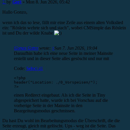
Post
by
Gert
»
Mon 8. Jun 2026, 05:42
Hallo Gonzo,
wenn ich das so lese, fällt mir eine Zeile aus einem alten Volkslied
ein: "Röslein wehrte sich und stach", wobei CMSimple das Röslein
ist und Du der wilde Knabe
Gonzo Gates
wrote:
↑
Sun 7. Jun 2026, 19:04
Daraufhin habe ich eine neue Seite in meiner Mainsite
erstellt und in dieser Seite alles gesöscht und nur mit
Code:
Select all
<?php 

header("Location: ./0_Vorspeisen/");

?>
einen Redirect eingebaut. Als ich die Seite in Tiny
abgespeichert hatte, wurde ich bei Vorschau auf die
vorherige Seite in der Mainsite in den
Beargeitungsmodus geschmissen.
Da hast Du wohl im Bearbeitungsmodus die Überschrift, die die
Seite erzeugt, gleich mit gelöscht. Ups - weg ist die Seite. Das