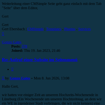
Weiterleitung einer CMSimple Seite geht ganz einfach mit dem Tab
"Seite" über dem Editor,
Gert
Gert
Gert Ebersbach |
CMSimple
|
Templates
-
Plugins
-
Services
Top
Gonzo Gates
Posts:
378
Joined:
Thu 19. Jan 2023, 21:46
Re: Aufruf einer Subsite im Seitenmenü
Quote
Post
by
Gonzo Gates
»
Mon 8. Jun 2026, 13:08
Hallo Gert,
wir hatten vor einiger Zeit an unserem Hochzeits-Wochenende in
Lüneburg (Ein Wochenende um unseren Hochtzeitstag, an dem wir
ein WE in irgendeiner Stadt verbringen, die wir nicht kennen) eine