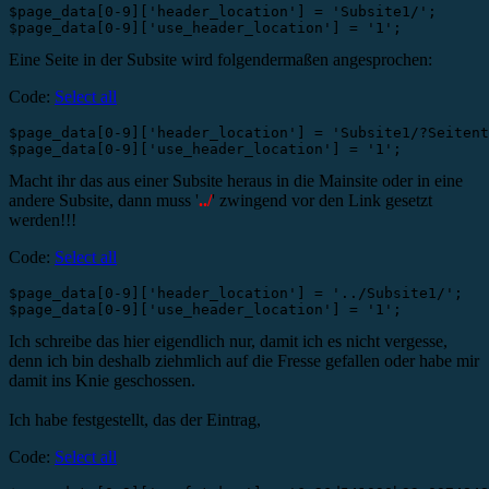
$page_data[0-9]['header_location'] = 'Subsite1/';

$page_data[0-9]['use_header_location'] = '1';
Eine Seite in der Subsite wird folgendermaßen angesprochen:
Code:
Select all
$page_data[0-9]['header_location'] = 'Subsite1/?Seitent
$page_data[0-9]['use_header_location'] = '1';
Macht ihr das aus einer Subsite heraus in die Mainsite oder in eine
andere Subsite, dann muss '
../
' zwingend vor den Link gesetzt
werden!!!
Code:
Select all
$page_data[0-9]['header_location'] = '../Subsite1/';

$page_data[0-9]['use_header_location'] = '1';
Ich schreibe das hier eigendlich nur, damit ich es nicht vergesse,
denn ich bin deshalb ziehmlich auf die Fresse gefallen oder habe mir
damit ins Knie geschossen.
Ich habe festgestellt, das der Eintrag,
Code:
Select all