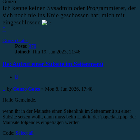
Gonzo
Ich kenne keinen Sysadmin oder Programmierer, der
sich noch nie ins Knie geschossen hat; mich mit
eingeschlossen
Top
Gonzo Gates
Posts:
378
Joined:
Thu 19. Jan 2023, 21:46
Re: Aufruf einer Subsite im Seitenmenü
Quote
Post
by
Gonzo Gates
»
Mon 8. Jun 2026, 17:48
Hallo Gemeinde,
wenn ihr in der Mainsite einen Seitenlink im Seitenmenü zu einer
Subsite setzen wollt, dann muss beim Link in der 'pagedata.php' der
Mainsite folgendes eingetragen werden
Code:
Select all