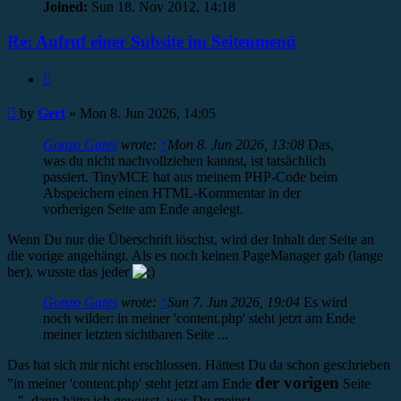
Joined:
Sun 18. Nov 2012, 14:18
Re: Aufruf einer Subsite im Seitenmenü
Quote
Post
by
Gert
»
Mon 8. Jun 2026, 14:05
Gonzo Gates
wrote:
↑
Mon 8. Jun 2026, 13:08
Das,
was du nicht nachvollziehen kannst, ist tatsächlich
passiert. TinyMCE hat aus meinem PHP-Code beim
Abspeichern einen HTML-Kommentar in der
vorherigen Seite am Ende angelegt.
Wenn Du nur die Überschrift löschst, wird der Inhalt der Seite an
die vorige angehängt. Als es noch keinen PageManager gab (lange
her), wusste das jeder
Gonzo Gates
wrote:
↑
Sun 7. Jun 2026, 19:04
Es wird
noch wilder: in meiner 'content.php' steht jetzt am Ende
meiner letzten sichtbaren Seite ...
Das hat sich mir nicht erschlossen. Hättest Du da schon geschrieben
der vorigen
"in meiner 'content.php' steht jetzt am Ende
Seite
...", dann hätte ich gewusst, was Du meinst.