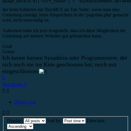
$page_data[0-9]['csrf_token'] = '6a26d541090b93.0074848
der beim Editieren mit TinyMCE im Tab 'Seite', wenn man eine
Umleitung einträgt, beim Abspeichern in der 'pagedata.php' gemacht
wird, nicht notwendig ist.
Außerdem habe ich jetzt festgestellt, dass ich diese Möglichkeit der
Umleitung auf meinen Websites gut gebrauchen kann.
Gruß
Gonzo
Ich kenne keinen Sysadmin oder Programmierer, der
sich noch nie ins Knie geschossen hat; mich mit
eingeschlossen
Top
Post Reply
Print view
Display:
Sort by:
Direction: