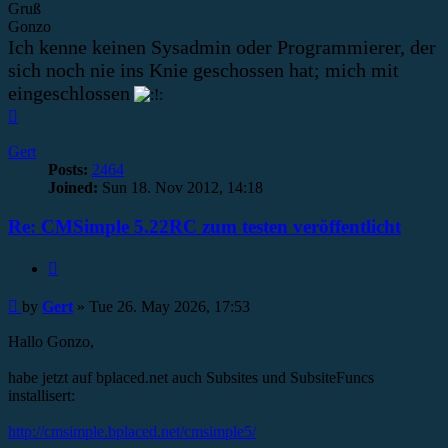
Gruß
Gonzo
Ich kenne keinen Sysadmin oder Programmierer, der
sich noch nie ins Knie geschossen hat; mich mit
eingeschlossen
Top
Gert
Posts:
2464
Joined:
Sun 18. Nov 2012, 14:18
Re: CMSimple 5.22RC zum testen veröffentlicht
Quote
Post
by
Gert
»
Tue 26. May 2026, 17:53
Hallo Gonzo,
habe jetzt auf bplaced.net auch Subsites und SubsiteFuncs
installisert:
http://cmsimple.bplaced.net/cmsimple5/