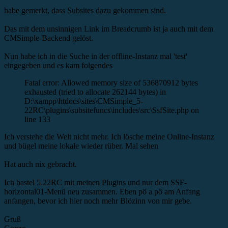
habe gemerkt, dass Subsites dazu gekommen sind.
Das mit dem unsinnigen Link im Breadcrumb ist ja auch mit dem
CMSimple-Backend gelöst.
Nun habe ich in die Suche in der offline-Instanz mal 'test'
eingegeben und es kam folgendes
Fatal error: Allowed memory size of 536870912 bytes
exhausted (tried to allocate 262144 bytes) in
D:\xampp\htdocs\sites\CMSimple_5-
22RC\plugins\subsitefuncs\includes\src\SsfSite.php on
line 133
Ich verstehe die Welt nicht mehr. Ich lösche meine Online-Instanz
und bügel meine lokale wieder rüber. Mal sehen
Hat auch nix gebracht.
Ich bastel 5.22RC mit meinen Plugins und nur dem SSF-
horizontal01-Menü neu zusammen. Eben pö a pö am Anfang
anfangen, bevor ich hier noch mehr Blözinn von mir gebe.
Gruß