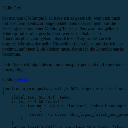
Hallo Gert,
bei meinem CMSimple 5.11 habe ich es geschafft, wenn ich mich
mit falschem Kennwort angemeldet habe, dass ich nicht auf die
Einstiegsseite mit einer Meldung 'Falsches Passwort' mit gelbem
Hintergrund zurück geschmissen werde. Ich habe es in
'functions.php' so umgebaut, dass ich zur 'Loginseite' zurück
komme. Mir ging der gelbe Hinweiß auf den Geist und das ich jetzt
nochmal auf einen Link klicken muss, damit ich die Anmeldemaske
bekomme.
Dafür habe ich folgendes in 'functions.php' gemacht und Funktionen
hinzugefügt
Code:
Select all
function a_wrongpw($i, $x) // DOR: Kopie von 'a()' und 
{

    global $sn, $u, $cf, $adm;

    if ($i == 0 && !$adm) {

        if ($x == '' && $cf['locator']['show_homepage']
		{

            return '<a class="dor_login_falsch_neu_anme
        }

    }

    return isset($u[$i]) ? '<a class="dor_login_falsch_