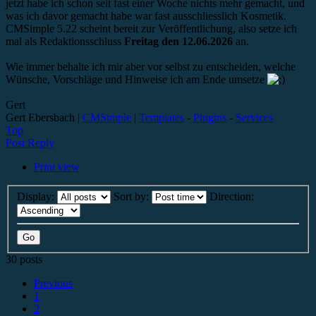
jetzt habe ich schon seit fast einer Woche nichts mehr gemacht, und
was ich davor gemacht habe war fast ausschliesslich Kosmetik.
CMSimple 5.22 scheint bereit zur Veröffentlichung, also setze ich
mal als Redaktionsschluss
Freitag den 12.06.2026
an.
Wie immer behalte ich mir aber vor selbst zu entscheiden, welche
Wünsche, Vorschläge und Hinweise ich am Ende umsetze
Gert
Gert Ebersbach |
CMSimple
|
Templates
-
Plugins
-
Services
Top
Post Reply
Print view
Display:
Sort by:
Direction:
30 posts
Previous
1
2