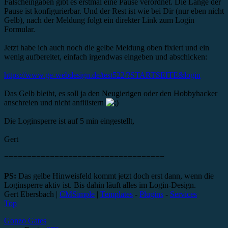
Falscheingaben gibt es erstmal eine Pause verordnet. Die Länge der
Pause ist konfigurierbar. Und der Rest ist wie bei Dir (nur eben nicht
Gelb), nach der Meldung folgt ein direkter Link zum Login
Formular.
Jetzt habe ich auch noch die gelbe Meldung oben fixiert und ein
wenig aufbereitet, einfach irgendwas eingeben und abschicken:
https://www.ge-webdesign.de/test522/?STARTSEITE&login
Das Gelb bleibt, es soll ja den Neugierigen oder den Hobbyhacker
anschreien und nicht anflüstern
Die Loginsperre ist auf 5 min eingestellt,
Gert
===================================
PS:
Das gelbe Hinweisfeld kommt jetzt doch erst dann, wenn die
Loginsperre aktiv ist. Bis dahin läuft alles im Login-Design.
Gert Ebersbach |
CMSimple
|
Templates
-
Plugins
-
Services
Top
Gonzo Gates