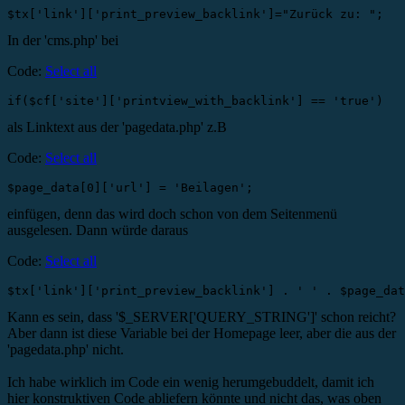
$tx['link']['print_preview_backlink']="Zurück zu: "; 
In der 'cms.php' bei
Code:
Select all
if($cf['site']['printview_with_backlink'] == 'true')
als Linktext aus der 'pagedata.php' z.B
Code:
Select all
$page_data[0]['url'] = 'Beilagen';
einfügen, denn das wird doch schon von dem Seitenmenü
ausgelesen. Dann würde daraus
Code:
Select all
$tx['link']['print_preview_backlink'] . ' ' . $page_dat
Kann es sein, dass '$_SERVER['QUERY_STRING']' schon reicht?
Aber dann ist diese Variable bei der Homepage leer, aber die aus der
'pagedata.php' nicht.
Ich habe wirklich im Code ein wenig herumgebuddelt, damit ich
hier konstruktiven Code abliefern könnte und nicht das, was oben