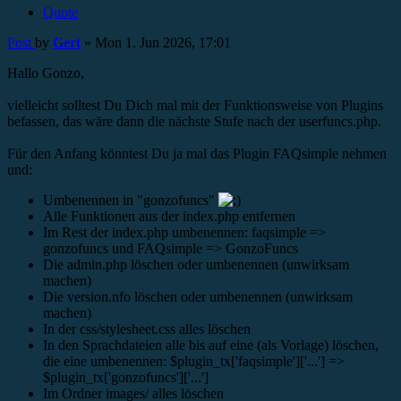
Quote
Post
by
Gert
»
Mon 1. Jun 2026, 17:01
Hallo Gonzo,
vielleicht solltest Du Dich mal mit der Funktionsweise von Plugins
befassen, das wäre dann die nächste Stufe nach der userfuncs.php.
Für den Anfang könntest Du ja mal das Plugin FAQsimple nehmen
und:
Umbenennen in "gonzofuncs"
Alle Funktionen aus der index.php entfernen
Im Rest der index.php umbenennen: faqsimple =>
gonzofuncs und FAQsimple => GonzoFuncs
Die admin.php löschen oder umbenennen (unwirksam
machen)
Die version.nfo löschen oder umbenennen (unwirksam
machen)
In der css/stylesheet.css alles löschen
In den Sprachdateien alle bis auf eine (als Vorlage) löschen,
die eine umbenennen: $plugin_tx['faqsimple']['...'] =>
$plugin_tx['gonzofuncs']['...']
Im Ordner images/ alles löschen