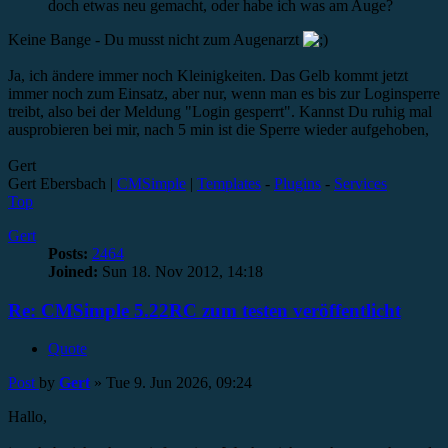
doch etwas neu gemacht, oder habe ich was am Auge?
Keine Bange - Du musst nicht zum Augenarzt
Ja, ich ändere immer noch Kleinigkeiten. Das Gelb kommt jetzt
immer noch zum Einsatz, aber nur, wenn man es bis zur Loginsperre
treibt, also bei der Meldung "Login gesperrt". Kannst Du ruhig mal
ausprobieren bei mir, nach 5 min ist die Sperre wieder aufgehoben,
Gert
Gert Ebersbach |
CMSimple
|
Templates
-
Plugins
-
Services
Top
Gert
Posts:
2464
Joined:
Sun 18. Nov 2012, 14:18
Re: CMSimple 5.22RC zum testen veröffentlicht
Quote
Post
by
Gert
»
Tue 9. Jun 2026, 09:24
Hallo,