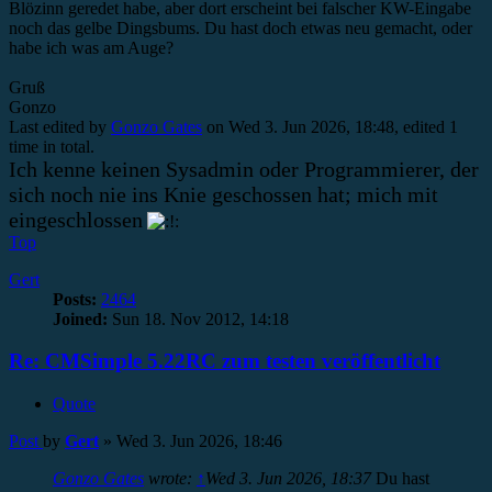
Blözinn geredet habe, aber dort erscheint bei falscher KW-Eingabe
noch das gelbe Dingsbums. Du hast doch etwas neu gemacht, oder
habe ich was am Auge?
Gruß
Gonzo
Last edited by
Gonzo Gates
on Wed 3. Jun 2026, 18:48, edited 1
time in total.
Ich kenne keinen Sysadmin oder Programmierer, der
sich noch nie ins Knie geschossen hat; mich mit
eingeschlossen
Top
Gert
Posts:
2464
Joined:
Sun 18. Nov 2012, 14:18
Re: CMSimple 5.22RC zum testen veröffentlicht
Quote
Post
by
Gert
»
Wed 3. Jun 2026, 18:46
Gonzo Gates
wrote:
↑
Wed 3. Jun 2026, 18:37
Du hast