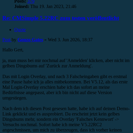
Posts:
379
Joined:
Thu 19. Jan 2023, 21:46
Re: CMSimple 5.22RC zum testen veröffentlicht
Quote
Post
by
Gonzo Gates
»
Wed 3. Jun 2026, 18:37
Hallo Gert,
ja, man muss bei mir nochmal auf 'Anmelden' klicken, aber nicht im
gelben Dingsbums auf 'Zurück zur Anmeldung'.
Das mit Login Overlay, und nach 3 Falscheingaben gibt es erstmal
eine Pause habe ich ja alles mitbekommen. Bei V5.12, als das erste
Mal Login-Overlay erschien habe ich das sofort an meine
Bedürfnisse angepasst, aber ich bin nicht auf diese Version
umgestiegen.
Nach dem ich diesen Post gesesen hatte, habe ich auf deinen Demo-
Link geklickt und es ausprobiert. Da erscheint jetzt kein gelbes
Dingsbums mehr, sondern ein Overlay 'Falsches Kennwort' ->
Versuchs nochmal. Sofort habe ich meine V5.22RC2
angeschmissen, um mich zu überzeugen, dass ich vorher keinen