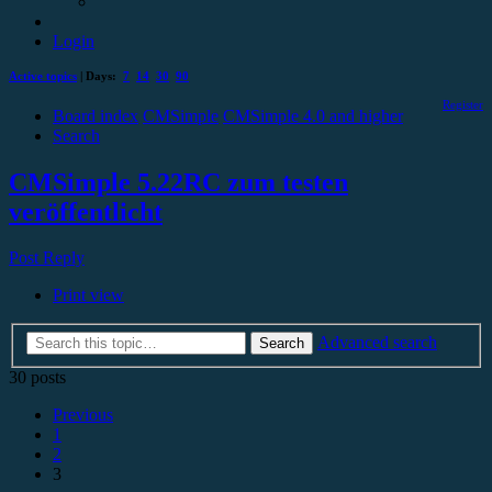
Login
Active topics
| Days:
7
14
30
90
Register
Board index
CMSimple
CMSimple 4.0 and higher
Search
CMSimple 5.22RC zum testen
veröffentlicht
Post Reply
Print view
Advanced search
Search
30 posts
Previous
1
2
3