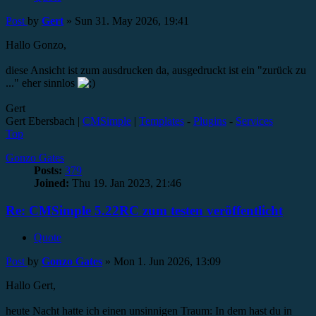
Post
by
Gert
»
Sun 31. May 2026, 19:41
Hallo Gonzo,
diese Ansicht ist zum ausdrucken da, ausgedruckt ist ein "zurück zu
..." eher sinnlos
Gert
Gert Ebersbach |
CMSimple
|
Templates
-
Plugins
-
Services
Top
Gonzo Gates
Posts:
379
Joined:
Thu 19. Jan 2023, 21:46
Re: CMSimple 5.22RC zum testen veröffentlicht
Quote
Post
by
Gonzo Gates
»
Mon 1. Jun 2026, 13:09
Hallo Gert,
heute Nacht hatte ich einen unsinnigen Traum: In dem hast du in