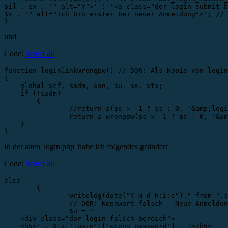
$i] . $x . '" alt="Y">' : '<a class="dor_login_submit_b
$x . '" alt="Ich bin erster bei neuer Anmeldung">'; // 
}
und
Code:
Select all
function loginlinkwrongpw() // DOR: Als Kopie von login
{

    global $cf, $adm, $sn, $u, $s, $tx;

    if (!$adm) 

	{

		//return a($s > -1 ? $s : 0, '&amp;login') . $tx['menu']['login'] . '</a>';  

		return a_wrongpw($s > -1 ? $s : 0, '&amp;login') . $tx['menu']['login'] . '</a>'; // DOR: Pipe/&DoubleVerticalBar; vor Login-Link bei Meldung 'Falsches Kennwort' bei Link 'Anmelden' entfernt

    }

}
In der alten 'login.php' habe ich folgendes geändert
Code:
Select all
else

	{

		writelog(date("Y-m-d H:i:s")." from ".sv('REMOTE_ADDR')." login failed: $sn ##### \"" . strip_tags($_POST['user']) . "\" ##### \n");

		// DOR: Kennwort falsch - Neue Anmeldung aufrufen

		$o = '

    <div class="dor_login_falsch_bereich">

    <h5>' . $tx['login']['wrong_password'] . '</h5>
