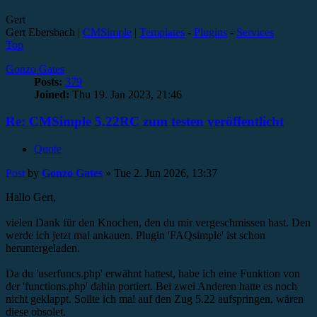
Gert
Gert Ebersbach |
CMSimple
|
Templates
-
Plugins
-
Services
Top
Gonzo Gates
Posts:
379
Joined:
Thu 19. Jan 2023, 21:46
Re: CMSimple 5.22RC zum testen veröffentlicht
Quote
Post
by
Gonzo Gates
»
Tue 2. Jun 2026, 13:37
Hallo Gert,
vielen Dank für den Knochen, den du mir vergeschmissen hast. Den
werde ich jetzt mal ankauen. Plugin 'FAQsimple' ist schon
heruntergeladen.
Da du 'userfuncs.php' erwähnt hattest, habe ich eine Funktion von
der 'functions.php' dahin portiert. Bei zwei Anderen hatte es noch
nicht geklappt. Sollte ich mal auf den Zug 5.22 aufspringen, wären
diese obsolet.