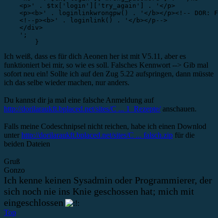
    <p>' . $tx['login']['try_again'] . '</p>

    <p><b>' . loginlinkwrongpw() . '</b></p><!-- DOR: F
    <!--p><b>' . loginlink() . '</b></p-->

    </div>

    ';

	}
Ich weiß, dass es für dich Aeonen her ist mit V5.11, aber es
funktioniert bei mir, so wie es soll. Falsches Kennwort --> Gib mal
sofort neu ein! Sollte ich auf den Zug 5.22 aufspringen, dann müsste
ich das selbe wieder machen, nur anders.
Du kannst dir ja mal eine falsche Anmeldung auf
http://dorilaraukft.bplaced.net/sites/C ... 1_Rezepte/
anschauen.
Falls meine Codeschnipsel nicht reichen, habe ich einen Downlod
unter
http://dorilaraukft.bplaced.net/sites/C ... falsch.zip
für die
beiden Dateien
Gruß
Gonzo
Ich kenne keinen Sysadmin oder Programmierer, der
sich noch nie ins Knie geschossen hat; mich mit
eingeschlossen
Top