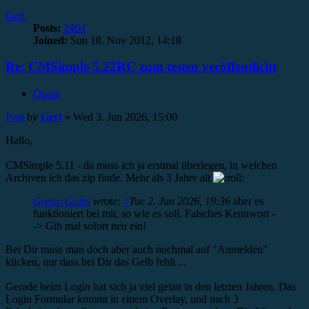
Gert
Posts:
2464
Joined:
Sun 18. Nov 2012, 14:18
Re: CMSimple 5.22RC zum testen veröffentlicht
Quote
Post
by
Gert
»
Wed 3. Jun 2026, 15:00
Hallo,
CMSimple 5.11 - da muss ich ja erstmal überlegen, in welchen
Archiven ich das zip finde. Mehr als 3 Jahre alt
Gonzo Gates
wrote:
↑
Tue 2. Jun 2026, 19:36
aber es
funktioniert bei mir, so wie es soll. Falsches Kennwort -
-> Gib mal sofort neu ein!
Bei Dir muss man doch aber auch nochmal auf "Anmelden"
klicken, nur dass bei Dir das Gelb fehlt ...
Gerade beim Login hat sich ja viel getan in den letzten Jahren. Das
Login Formular kommt in einem Overlay, und nach 3