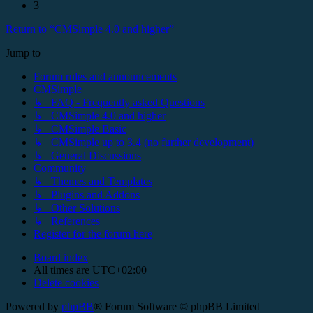
3
Return to “CMSimple 4.0 and higher”
Jump to
Forum rules and announcements
CMSimple
↳ FAQ - Frequently asked Questions
↳ CMSimple 4.0 and higher
↳ CMSimple Basic
↳ CMSimple up to 3.4 (no further development)
↳ General Discussions
Community
↳ Themes and Templates
↳ Plugins and Addons
↳ Other Solutions
↳ References
Register for the forum here
Board index
All times are
UTC+02:00
Delete cookies
Powered by
phpBB
® Forum Software © phpBB Limited