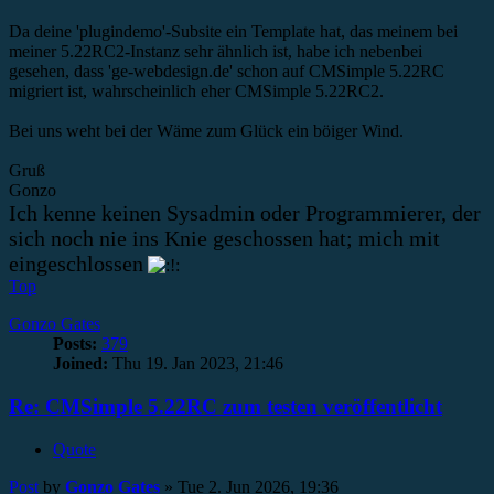
Da deine 'plugindemo'-Subsite ein Template hat, das meinem bei
meiner 5.22RC2-Instanz sehr ähnlich ist, habe ich nebenbei
gesehen, dass 'ge-webdesign.de' schon auf CMSimple 5.22RC
migriert ist, wahrscheinlich eher CMSimple 5.22RC2.
Bei uns weht bei der Wäme zum Glück ein böiger Wind.
Gruß
Gonzo
Ich kenne keinen Sysadmin oder Programmierer, der
sich noch nie ins Knie geschossen hat; mich mit
eingeschlossen
Top
Gonzo Gates
Posts:
379
Joined:
Thu 19. Jan 2023, 21:46
Re: CMSimple 5.22RC zum testen veröffentlicht
Quote
Post
by
Gonzo Gates
»
Tue 2. Jun 2026, 19:36