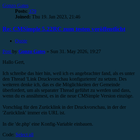
Gonzo Gates
Posts:
379
Joined:
Thu 19. Jan 2023, 21:46
Re: CMSimple 5.22RC zum testen veröffentlicht
Quote
Post
by
Gonzo Gates
»
Sun 31. May 2026, 19:27
Hallo Gert,
Ich schreibe das hier hin, weil ich es angebrachter fand, als es unter
den Thread 'Link Druckvorschau konfigurieren' zu setzen. Des
weiteren denke ich, das es die Möglichkeiten der Gemeinde
überfordert, um als separater Thread geführt zu werden und dass,
wenn du es annähmest, es in die neue CMSimple Version einzöge.
Vorschlag für den Zurücklink in der Druckvorschau, in der der
'Zurücklink' immer ein URL ist.
In die 'de.php' eine Konfig-Variable einbauen.
Code:
Select all