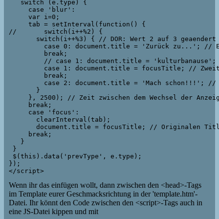
   switch (e.type) {

     case 'blur':

     var i=0;

     tab = setInterval(function() {

//       switch(i++%2) { 

       switch(i++%3) { // DOR: Wert 2 auf 3 geaendert 
         case 0: document.title = 'Zurück zu...'; // E
         break;

         // case 1: document.title = 'kulturbanause'; 
         case 1: document.title = focusTitle; // Zweit
         break;

         case 2: document.title = 'Mach schon!!!'; // 
       }

     }, 2500); // Zeit zwischen dem Wechsel der Anzeig
     break;

     case 'focus': 

       clearInterval(tab);

       document.title = focusTitle; // Originalen Titl
     break;

   }

 }

 $(this).data('prevType', e.type);

});

</script>
Wenn ihr das einfügen wollt, dann zwischen den <head>-Tags
im Template eurer Geschmacksrichtung in der 'template.htm'-
Datei. Ihr könnt den Code zwischen den <script>-Tags auch in
eine JS-Datei kippen und mit