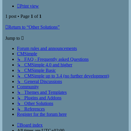
Print view
1 post • Page
1
of
1
Return to “Other Solutions”
Jump to
Forum rules and announcements
CMSimple
↳ FAQ - Frequently asked Questions
↳ CMSimple 4.0 and higher
↳ CMSimple Basic
↳ CMSimple up to 3.4 (no further development)
↳ General Discussions
Community
↳ Themes and Templates
↳ Plugins and Addons
↳ Other Solutions
↳ References
Register for the forum here
Board index
All times are
UTC+02:00