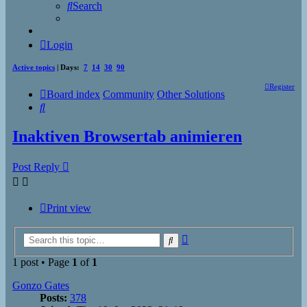
Search
Login
Active topics
| Days:
7
14
30
90
Register
Board index
Community
Other Solutions
Search
Inaktiven Browsertab animieren
Post Reply
Print view
Advanced
Search
search
1 post • Page
1
of
1
Gonzo Gates
Posts:
378