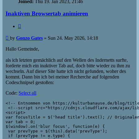
Joined:
Thu 19. Jan 2023, 21:46
Inaktiven Browsertab animieren
Quote
Post
by
Gonzo Gates
»
Sun 24. May 2026, 14:18
Hallo Gemeinde,
als ich letzten gemächlich auf den Wellen des Indernetts surfte,
forderte mich ein inaktiver Tab auf, doch bitte wieder zu ihm zu
wechseln. Auf dieser Site hatte ich nicht gefunden, woher des
kommt. Dann bin ich bei meiner Recherche auf folgenden
Codeschnipsel gestoßen:
Code:
Select all
<!-- Entnommen von https://kulturbanause.de/blog/title
 <!--script src="https://cdnjs.cloudflare.com/ajax/li
<script>

var focusTitle = $('head title').text(); // Originalen
var tab = 0;

$(window).on('blur focus', function(e) {

 var prevType = $(this).data('prevType'); 

 if (prevType != e.type) {
