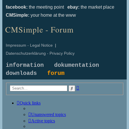
facebook:
the meeting point
ebay:
the market place
CMSimple:
your home at the www
CMSimple - Forum
Impressum - Legal Notice
|
Datenschutzerklärung - Privacy Policy
information
dokumentation
downloads
forum
Advanced
Search
search
Quick links
Unanswered topics
Active topics