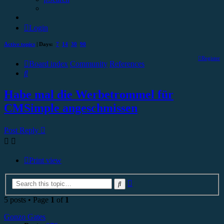
Login
Active topics
| Days:
7
14
30
90
Register
Board index
Community
References
Search
Habe mal die Werbetrommel für
CMSimple angeschmissen
Post Reply
Print view
Advanced
Search
search
5 posts • Page
1
of
1
Gonzo Gates