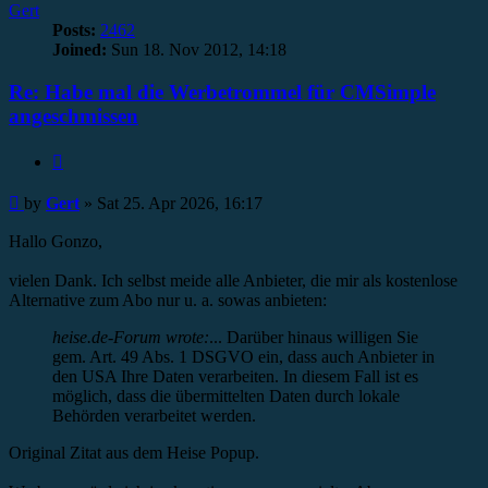
Gert
Posts:
2462
Joined:
Sun 18. Nov 2012, 14:18
Re: Habe mal die Werbetrommel für CMSimple
angeschmissen
Quote
Post
by
Gert
»
Sat 25. Apr 2026, 16:17
Hallo Gonzo,
vielen Dank. Ich selbst meide alle Anbieter, die mir als kostenlose
Alternative zum Abo nur u. a. sowas anbieten:
heise.de-Forum wrote:
... Darüber hinaus willigen Sie
gem. Art. 49 Abs. 1 DSGVO ein, dass auch Anbieter in
den USA Ihre Daten verarbeiten. In diesem Fall ist es
möglich, dass die übermittelten Daten durch lokale
Behörden verarbeitet werden.
Original Zitat aus dem Heise Popup.