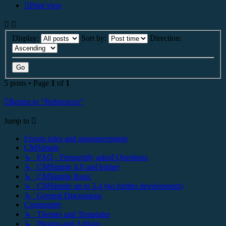
Print view
Display:
Sort by:
Direction:
5 posts • Page
1
of
1
Return to “References”
Jump to
Forum rules and announcements
CMSimple
↳ FAQ - Frequently asked Questions
↳ CMSimple 4.0 and higher
↳ CMSimple Basic
↳ CMSimple up to 3.4 (no further development)
↳ General Discussions
Community
↳ Themes and Templates
↳ Plugins and Addons