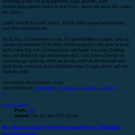
Werbung würde ich ja akzeptieren, sogar gezielte. Aber
Verarbeitung meiner Daten in den USA - haben die noch alle Latten
am Zaun?
Leider betrifft das viele Seiten, die ich früher gerne besucht habe,
und eben auch heise.de.
Nicht dass ich nicht bereit wäre, für gute Inhalte zu zahlen, aber da
könnte ich hunderte EUR jeden Monat ausgeben. Ich gehe ja auch
nicht jeden Tag zum Zeitungskiosk und kaufe von jeder Zeitung
eine, nur damit ich mal reinschauen darf. Und Abos schliesse ich
schonmal gar nicht ab, nicht am Kiosk, nicht an der Haustür und
auch nicht, wenn ich durch Zufall bei einer Google Suche auf eine
Website treffe,
ein schönes Wochenende - Gert
Gert Ebersbach |
CMSimple
|
Templates
-
Plugins
-
Services
Top
Gonzo Gates
Posts:
378
Joined:
Thu 19. Jan 2023, 21:46
Re: Habe mal die Werbetrommel für CMSimple
angeschmissen