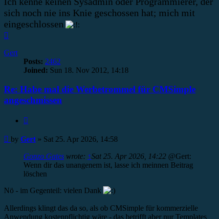
Ich kenne keinen Sysadmin oder Programmierer, der
sich noch nie ins Knie geschossen hat; mich mit
eingeschlossen
Top
Gert
Posts:
2462
Joined:
Sun 18. Nov 2012, 14:18
Re: Habe mal die Werbetrommel für CMSimple
angeschmissen
Quote
Post
by
Gert
»
Sat 25. Apr 2026, 14:58
Gonzo Gates
wrote:
↑
Sat 25. Apr 2026, 14:22
@Gert:
Wenn dir das unangenem ist, lasse ich meinnen Beitrag
löschen
Nö - im Gegenteil: vielen Dank
Allerdings klingt das da so, als ob CMSimple für kommerzielle
Anwendung kostenpflichtig wäre - das betrifft aber nur Templates