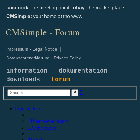
facebook:
the meeting point
ebay:
the market place
CMSimple:
your home at the www
CMSimple - Forum
Impressum - Legal Notice
|
Datenschutzerklärung - Privacy Policy
information
dokumentation
downloads
forum
Advanced
Search
search
Quick links
Unanswered topics
Active topics
Search