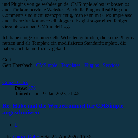
und Plugins von ge-webdesign.de. CMSimple selbst ist kostenlos
auch für kommerzielle Websites. Auch die Plugins RealBlog und
Comments sind nicht lizenzpflichtig, man kann mit CMSimple also
auch lizenzfrei kommerziell bloggen. Es gibt sogar einen fertigen
Gesamtdownload CMSimpleBlog.
Ich habe einige kommerzielle Websiten gefunden, die keine Plugins
nutzen und als Template ein modifiziertes Standardtemplate, die
haben auch keine Lizenz gekauft,
Gert
Gert Ebersbach |
CMSimple
|
Templates
-
Plugins
-
Services
Top
Gonzo Gates
Posts:
378
Joined:
Thu 19. Jan 2023, 21:46
Re: Habe mal die Werbetrommel für CMSimple
angeschmissen
Quote
Post
by
Gonzo Gates
»
Sat 25. Apr 2026, 15:36