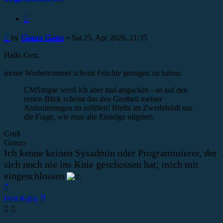
Quote
Post
by
Gonzo Gates
»
Sat 25. Apr 2026, 21:35
Hallo Gert,
meine Werbetrommel scheint Früchte getragen zu haben.
CMSimple werd ich aber mal angucken - so auf den
ersten Blick scheint das den Großteil meiner
Anforderungen zu erfüllen! Bleibt im Zweifelsfall nur
die Frage, wie man alte Einträge migriert.
Gruß
Gonzo
Ich kenne keinen Sysadmin oder Programmierer, der
sich noch nie ins Knie geschossen hat; mich mit
eingeschlossen
Top
Post Reply