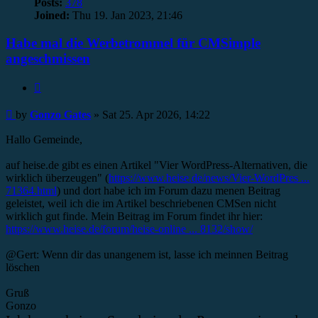
Posts:
378
Joined:
Thu 19. Jan 2023, 21:46
Habe mal die Werbetrommel für CMSimple
angeschmissen
Quote
Post
by
Gonzo Gates
»
Sat 25. Apr 2026, 14:22
Hallo Gemeinde,
auf heise.de gibt es einen Artikel "Vier WordPress-Alternativen, die
wirklich überzeugen" (
https://www.heise.de/news/Vier-WordPres ...
71364.html
) und dort habe ich im Forum dazu menen Beitrag
geleistet, weil ich die im Artikel beschriebenen CMSen nicht
wirklich gut finde. Mein Beitrag im Forum findet ihr hier:
https://www.heise.de/forum/heise-online ... 8132/show/
@Gert: Wenn dir das unangenem ist, lasse ich meinnen Beitrag
löschen
Gruß
Gonzo