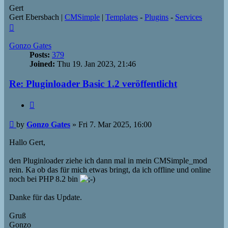
Gert
Gert Ebersbach |
CMSimple
|
Templates
-
Plugins
-
Services
Top
Gonzo Gates
Posts:
379
Joined:
Thu 19. Jan 2023, 21:46
Re: Pluginloader Basic 1.2 veröffentlicht
Quote
Post
by
Gonzo Gates
»
Fri 7. Mar 2025, 16:00
Hallo Gert,
den Pluginloader ziehe ich dann mal in mein CMSimple_mod
rein. Ka ob das für mich etwas bringt, da ich offline und online
noch bei PHP 8.2 bin
Danke für das Update.
Gruß
Gonzo