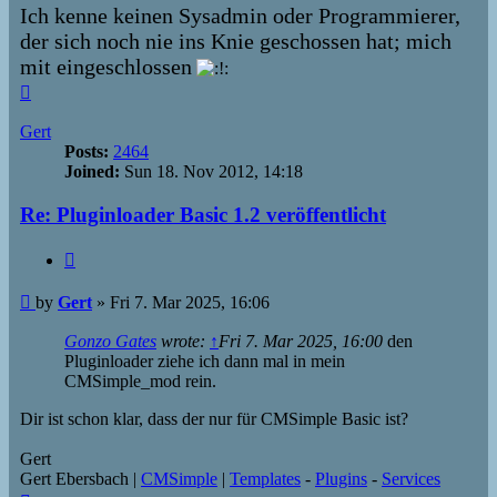
Ich kenne keinen Sysadmin oder Programmierer,
der sich noch nie ins Knie geschossen hat; mich
mit eingeschlossen
Top
Gert
Posts:
2464
Joined:
Sun 18. Nov 2012, 14:18
Re: Pluginloader Basic 1.2 veröffentlicht
Quote
Post
by
Gert
»
Fri 7. Mar 2025, 16:06
Gonzo Gates
wrote:
↑
Fri 7. Mar 2025, 16:00
den
Pluginloader ziehe ich dann mal in mein
CMSimple_mod rein.
Dir ist schon klar, dass der nur für CMSimple Basic ist?
Gert
Gert Ebersbach |
CMSimple
|
Templates
-
Plugins
-
Services