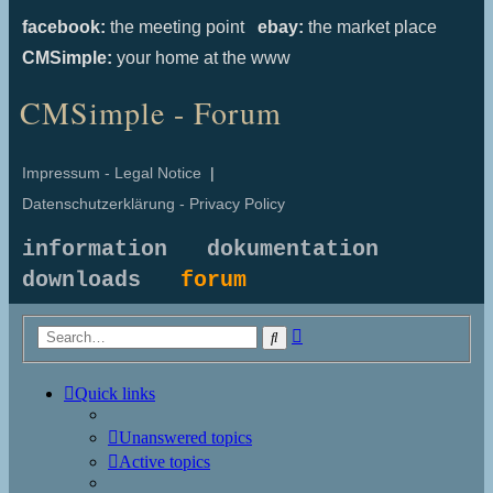
facebook:
the meeting point
ebay:
the market place
CMSimple:
your home at the www
CMSimple - Forum
Impressum - Legal Notice
|
Datenschutzerklärung - Privacy Policy
information
dokumentation
downloads
forum
Advanced
Search
search
Quick links
Unanswered topics
Active topics