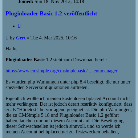
Joined:
Sun 18. Nov 2012, 14:18
Pluginloader Basic 1.2 veröffentlicht
Quote
Post
by
Gert
»
Tue 4. Mar 2025, 10:16
Hallo,
Pluginloader Basic 1.2
steht zum Download bereit:
https://www.cmsimple.org/cmsimplebasic/ ... enumanager
Es wurden php Warnungen unter php 8.4 beseitigt, die nur unter
speziellen Serverkonfigurationen auftreten.
Eigentlich wollte ich meinen kostenlosen bplaced Account nicht
mehr verlängern. Der ist jedoch derart restriktiv konfiguriert, dass
er als "Härtetest" hervorragend geeignet ist. Die php Warnungen,
die zu CMSimple 5.18 und Pluginloader Basic 1.2 geführt
haben, tauchen nur auf diesem Account auf. Die Beseitigung
dieser Schwachstellen ist jedoch sinnvoll, und so werde ich
meinen Account bei bplaced.net zu Testzwecken behalten,