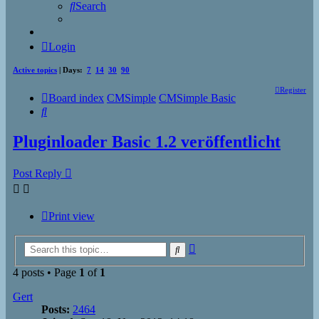
Search
Login
Active topics
| Days:
7
14
30
90
Register
Board index
CMSimple
CMSimple Basic
Search
Pluginloader Basic 1.2 veröffentlicht
Post Reply
Print view
Advanced
Search
search
4 posts • Page
1
of
1
Gert
Posts:
2464