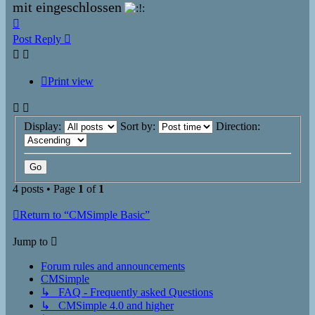
mit eingeschlossen
Top
Post Reply
Print view
Display:
Sort by:
Direction:
4 posts • Page
1
of
1
Return to “CMSimple Basic”
Jump to
Forum rules and announcements
CMSimple
↳ FAQ - Frequently asked Questions
↳ CMSimple 4.0 and higher