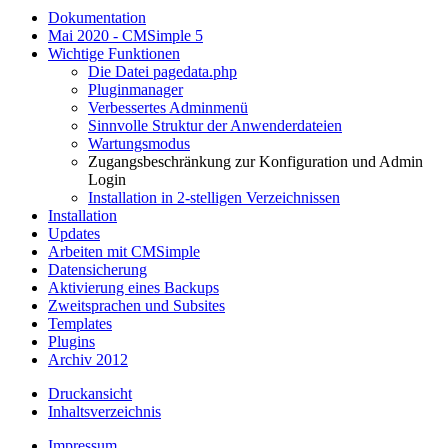
Dokumentation
Mai 2020 - CMSimple 5
Wichtige Funktionen
Die Datei pagedata.php
Pluginmanager
Verbessertes Adminmenü
Sinnvolle Struktur der Anwenderdateien
Wartungsmodus
Zugangsbeschränkung zur Konfiguration und Admin
Login
Installation in 2-stelligen Verzeichnissen
Installation
Updates
Arbeiten mit CMSimple
Datensicherung
Aktivierung eines Backups
Zweitsprachen und Subsites
Templates
Plugins
Archiv 2012
Druckansicht
Inhaltsverzeichnis
Impressum